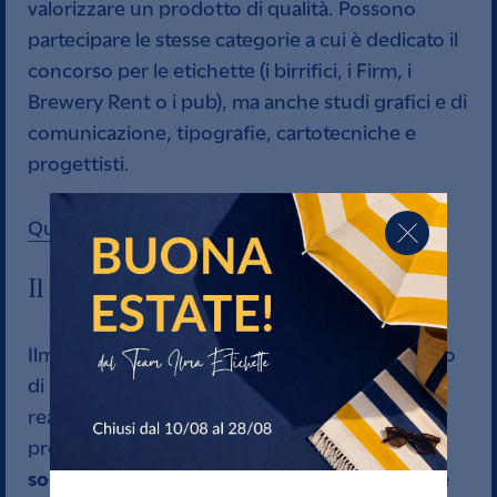
valorizzare un prodotto di qualità. Possono
partecipare le stesse categorie a cui è dedicato il
concorso per le etichette (i birrifici, i Firm, i
Brewery Rent o i pub), ma anche studi grafici e di
comunicazione, tipografie, cartotecniche e
progettisti.
Qui il bando per partecipare al concorso
Il birrificio Quattro elementi
Ilma Etichette e
Quattro Elementi
hanno deciso
di partecipare al concorso con le etichette
realizzate insieme per raccontare la natura e la
Noi siamo quattro
produzione del birrificio. “
soci –
– e
spiega Christian Finazzo del birrificio