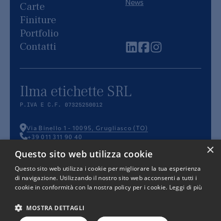
News
Carte
Finiture
Portfolio
Contatti
Ilma etichette SRL
P.IVA E C.F. 07325250012
Via Binello 1
-
10095
,
Grugliasco
(
TO
)
+39 011 311 90 40
info@ilmaetichette.it
×
Questo sito web utilizza cookie
Questo sito web utilizza i cookie per migliorare la tua esperienza
di navigazione. Utilizzando il nostro sito web acconsenti a tutti i
cookie in conformità con la nostra policy per i cookie.
Leggi di più
PRIVACY
COOKIE
TERMINI E
POLICY
POLICY
CONDIZIONI
MOSTRA DETTAGLI
Questo sito è protetto da Google reCAPTCHA v3,
Privacy Policy
e