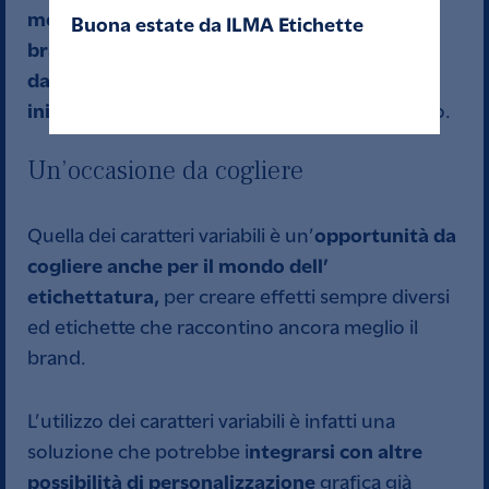
modo ancora più forte la propria identità di
Buona estate da ILMA Etichette
brand
creare qualcosa di
avrà la possibilità di
davvero unico, personalizzato e pressoché
inimitabile
anche dal punto di vista tipografico.
Un’occasione da cogliere
opportunità da
Quella dei caratteri variabili è un’
cogliere anche per il mondo dell’
etichettatura,
per creare effetti sempre diversi
ed etichette che raccontino ancora meglio il
brand.
L’utilizzo dei caratteri variabili è infatti una
ntegrarsi con altre
soluzione che potrebbe i
possibilità di personalizzazione
grafica già