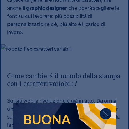
graphic designer
anche il
che dovrà scegliere le
font su cui lavorare: più possibilità di
personalizzazione c’è, più alto è il carico di
lavoro.
Come cambierà il mondo della stampa
con i caratteri variabili?
Sui siti web la rivoluzione è già in atto. Da ormai
un anno (maggio 2020) tutti i maggiori browser
supportano le font variabili. Per quanto riguarda
la stampa, invece, l’esportazione in PDF crea