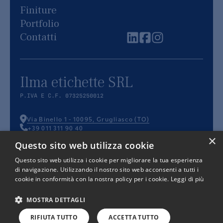
Finiture
Portfolio
Contatti
Ilma etichette SRL
P.IVA E C.F. 07325250012
Via Binello 1
-
10095
,
Grugliasco
(
TO
)
+39 011 311 90 40
info@ilmaetichette.it
×
Questo sito web utilizza cookie
Questo sito web utilizza i cookie per migliorare la tua esperienza
di navigazione. Utilizzando il nostro sito web acconsenti a tutti i
cookie in conformità con la nostra policy per i cookie.
Leggi di più
PRIVACY
COOKIE
TERMINI E
POLICY
POLICY
CONDIZIONI
MOSTRA DETTAGLI
Questo sito è protetto da Google reCAPTCHA v3,
Privacy Policy
e
RIFIUTA TUTTO
ACCETTA TUTTO
Terms of Service
di Google.