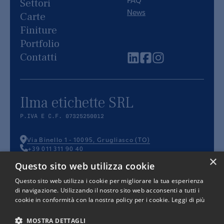
Settori
News
Carte
Finiture
Portfolio
Contatti
Ilma etichette SRL
P.IVA E C.F. 07325250012
Via Binello 1
-
10095
,
Grugliasco
(
TO
)
+39 011 311 90 40
info@ilmaetichette.it
×
Questo sito web utilizza cookie
Questo sito web utilizza i cookie per migliorare la tua esperienza
di navigazione. Utilizzando il nostro sito web acconsenti a tutti i
cookie in conformità con la nostra policy per i cookie.
Leggi di più
PRIVACY
COOKIE
TERMINI E
POLICY
POLICY
CONDIZIONI
MOSTRA DETTAGLI