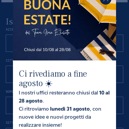
Iscriviti alla nostra newsletter
AZIENDA
CITTÀ
Ci rivediamo a fine
agosto ☀️
10 al
I nostri uffici resteranno chiusi dal
NOME E COGNOME
28 agosto
.
lunedì 31 agosto
Ci ritroviamo
, con
nuove idee e nuovi progetti da
SETTORE
realizzare insieme!