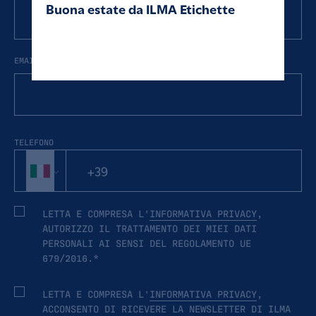
Buona estate da ILMA Etichette
Seleziona uno o più settori interessati
EMAIL
TELEFONO
LETTA E COMPRESA L'
INFORMATIVA PRIVACY
,
AUTORIZZO IL TRATTAMENTO DEI MIEI DATI
PERSONALI AI SENSI DEL REGOLAMENTO UE
679/2016.*
LETTA E COMPRESA L'
INFORMATIVA PRIVACY
,
ACCONSENTO DI RICEVERE LA NEWSLETTER DI ILMA