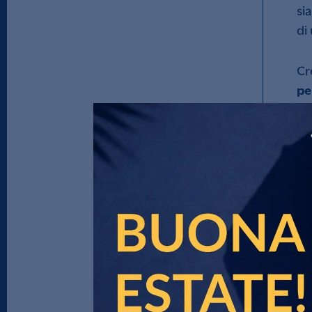
si
di
Cr
pe
S
l
Il
de
ca
so
na
Bi