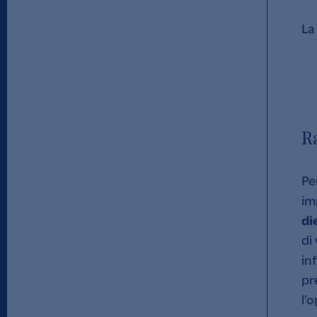
La
R
Pe
im
di
di
in
pr
l’