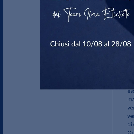
gr
An
pe
C
Pr
el
tr
es
ma
ve
ve
di
Qu