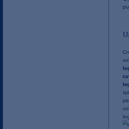
pu
U
Cr
vo
lo
ca
le
sp
pe
co
lo